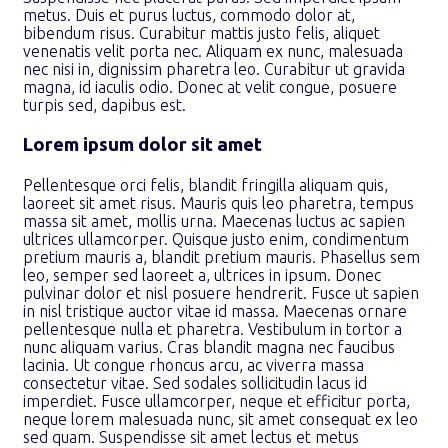
metus. Duis et purus luctus, commodo dolor at,
bibendum risus. Curabitur mattis justo felis, aliquet
venenatis velit porta nec. Aliquam ex nunc, malesuada
nec nisi in, dignissim pharetra leo. Curabitur ut gravida
magna, id iaculis odio. Donec at velit congue, posuere
turpis sed, dapibus est.
Lorem ipsum dolor sit amet
Pellentesque orci felis, blandit fringilla aliquam quis,
laoreet sit amet risus. Mauris quis leo pharetra, tempus
massa sit amet, mollis urna. Maecenas luctus ac sapien
ultrices ullamcorper. Quisque justo enim, condimentum
pretium mauris a, blandit pretium mauris. Phasellus sem
leo, semper sed laoreet a, ultrices in ipsum. Donec
pulvinar dolor et nisl posuere hendrerit. Fusce ut sapien
in nisl tristique auctor vitae id massa. Maecenas ornare
pellentesque nulla et pharetra. Vestibulum in tortor a
nunc aliquam varius. Cras blandit magna nec faucibus
lacinia. Ut congue rhoncus arcu, ac viverra massa
consectetur vitae. Sed sodales sollicitudin lacus id
imperdiet. Fusce ullamcorper, neque et efficitur porta,
neque lorem malesuada nunc, sit amet consequat ex leo
sed quam. Suspendisse sit amet lectus et metus