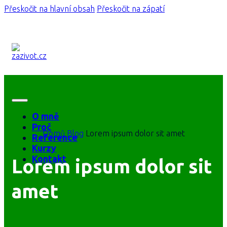
Přeskočit na hlavní obsah
Přeskočit na zápatí
O mně
Proč
Domů
Blog
Lorem ipsum dolor sit amet
Reference
Kurzy
Kontakt
Lorem ipsum dolor sit
amet